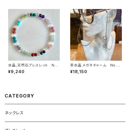
水晶、天然石ブレスレット No.1
茶水晶 メガネチャーム No.07
5334
191
¥9,240
¥18,150
CATEGORY
ネックレス