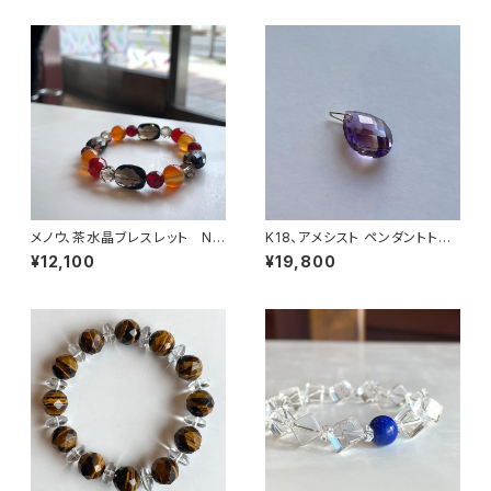
メノウ、茶水晶ブレスレット No.
K18、アメシスト ペンダントトッ
15454
プ No.22824
¥12,100
¥19,800