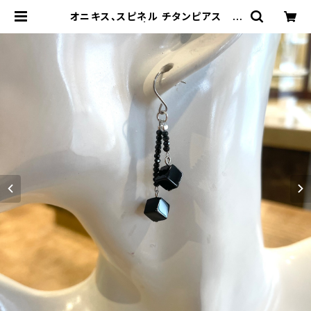
オニキス、スピネル チタンピアス N
o.33105 | OMORI&CO.